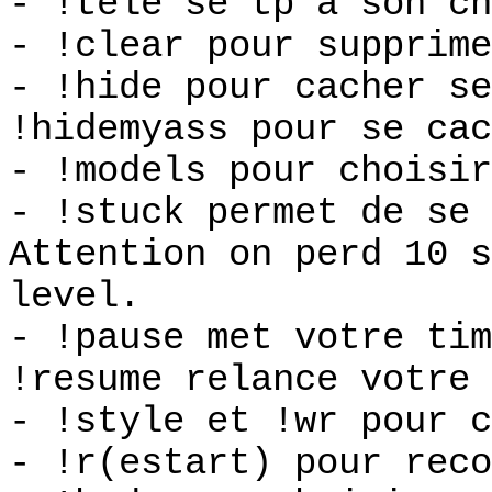
- !tele se tp à son ch
- !clear pour supprime
- !hide pour cacher se
!hidemyass pour se cac
- !models pour choisir
- !stuck permet de se 
Attention on perd 10 s
level.
- !pause met votre tim
!resume relance votre 
- !style et !wr pour c
- !r(estart) pour reco