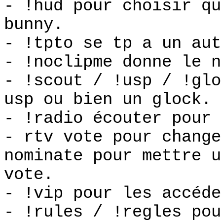
- !hud pour choisir qu
bunny.
- !tpto se tp a un aut
- !noclipme donne le n
- !scout / !usp / !glo
usp ou bien un glock.
- !radio écouter pour 
- rtv vote pour change
nominate pour mettre u
vote.
- !vip pour les accéde
- !rules / !regles pou